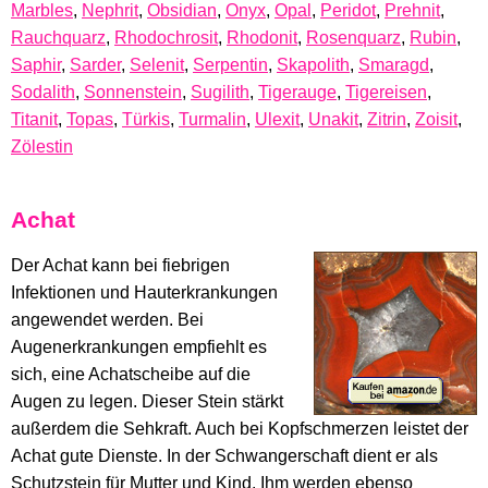
Marbles
,
Nephrit
,
Obsidian
,
Onyx
,
Opal
,
Peridot
,
Prehnit
,
Rauchquarz
,
Rhodochrosit
,
Rhodonit
,
Rosenquarz
,
Rubin
,
Saphir
,
Sarder
,
Selenit
,
Serpentin
,
Skapolith
,
Smaragd
,
Sodalith
,
Sonnenstein
,
Sugilith
,
Tigerauge
,
Tigereisen
,
Titanit
,
Topas
,
Türkis
,
Turmalin
,
Ulexit
,
Unakit
,
Zitrin
,
Zoisit
,
Zölestin
Achat
Der Achat kann bei fiebrigen
Infektionen und Hauterkrankungen
angewendet werden. Bei
Augenerkrankungen empfiehlt es
sich, eine Achatscheibe auf die
Augen zu legen. Dieser Stein stärkt
außerdem die Sehkraft. Auch bei Kopfschmerzen leistet der
Achat gute Dienste. In der Schwangerschaft dient er als
Schutzstein für Mutter und Kind. Ihm werden ebenso