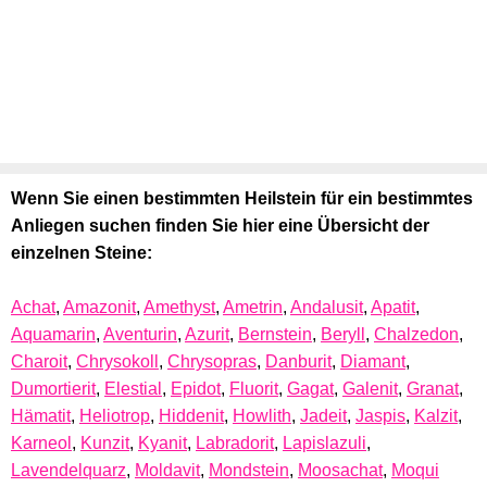
Wenn Sie einen bestimmten Heilstein für ein bestimmtes
Anliegen suchen finden Sie hier eine Übersicht der
einzelnen Steine:
Achat
,
Amazonit
,
Amethyst
,
Ametrin
,
Andalusit
,
Apatit
,
Aquamarin
,
Aventurin
,
Azurit
,
Bernstein
,
Beryll
,
Chalzedon
,
Charoit
,
Chrysokoll
,
Chrysopras
,
Danburit
,
Diamant
,
Dumortierit
,
Elestial
,
Epidot
,
Fluorit
,
Gagat
,
Galenit
,
Granat
,
Hämatit
,
Heliotrop
,
Hiddenit
,
Howlith
,
Jadeit
,
Jaspis
,
Kalzit
,
Karneol
,
Kunzit
,
Kyanit
,
Labradorit
,
Lapislazuli
,
Lavendelquarz
,
Moldavit
,
Mondstein
,
Moosachat
,
Moqui