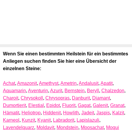
Wenn Sie einen bestimmten Heilstein für ein bestimmtes
Anliegen suchen finden Sie hier eine Übersicht der
einzelnen Steine:
Achat
,
Amazonit
,
Amethyst
,
Ametrin
,
Andalusit
,
Apatit
,
Aquamarin
,
Aventurin
,
Azurit
,
Bernstein
,
Beryll
,
Chalzedon
,
Charoit
,
Chrysokoll
,
Chrysopras
,
Danburit
,
Diamant
,
Dumortierit
,
Elestial
,
Epidot
,
Fluorit
,
Gagat
,
Galenit
,
Granat
,
Hämatit
,
Heliotrop
,
Hiddenit
,
Howlith
,
Jadeit
,
Jaspis
,
Kalzit
,
Karneol
,
Kunzit
,
Kyanit
,
Labradorit
,
Lapislazuli
,
Lavendelquarz
,
Moldavit
,
Mondstein
,
Moosachat
,
Moqui