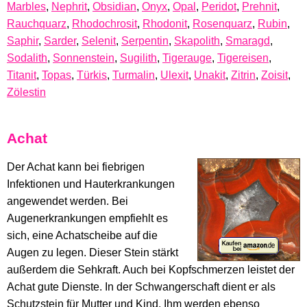
Marbles
,
Nephrit
,
Obsidian
,
Onyx
,
Opal
,
Peridot
,
Prehnit
,
Rauchquarz
,
Rhodochrosit
,
Rhodonit
,
Rosenquarz
,
Rubin
,
Saphir
,
Sarder
,
Selenit
,
Serpentin
,
Skapolith
,
Smaragd
,
Sodalith
,
Sonnenstein
,
Sugilith
,
Tigerauge
,
Tigereisen
,
Titanit
,
Topas
,
Türkis
,
Turmalin
,
Ulexit
,
Unakit
,
Zitrin
,
Zoisit
,
Zölestin
Achat
Der Achat kann bei fiebrigen
Infektionen und Hauterkrankungen
angewendet werden. Bei
Augenerkrankungen empfiehlt es
sich, eine Achatscheibe auf die
Augen zu legen. Dieser Stein stärkt
außerdem die Sehkraft. Auch bei Kopfschmerzen leistet der
Achat gute Dienste. In der Schwangerschaft dient er als
Schutzstein für Mutter und Kind. Ihm werden ebenso