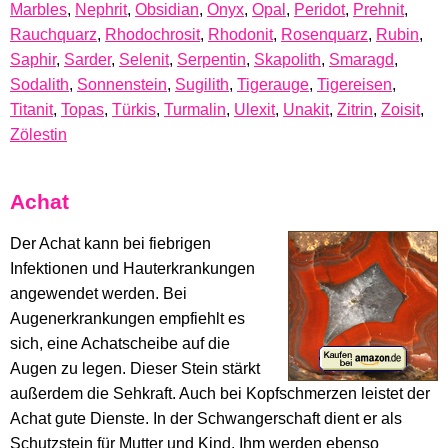
Marbles
,
Nephrit
,
Obsidian
,
Onyx
,
Opal
,
Peridot
,
Prehnit
,
Rauchquarz
,
Rhodochrosit
,
Rhodonit
,
Rosenquarz
,
Rubin
,
Saphir
,
Sarder
,
Selenit
,
Serpentin
,
Skapolith
,
Smaragd
,
Sodalith
,
Sonnenstein
,
Sugilith
,
Tigerauge
,
Tigereisen
,
Titanit
,
Topas
,
Türkis
,
Turmalin
,
Ulexit
,
Unakit
,
Zitrin
,
Zoisit
,
Zölestin
Achat
Der Achat kann bei fiebrigen
Infektionen und Hauterkrankungen
angewendet werden. Bei
Augenerkrankungen empfiehlt es
sich, eine Achatscheibe auf die
Augen zu legen. Dieser Stein stärkt
außerdem die Sehkraft. Auch bei Kopfschmerzen leistet der
Achat gute Dienste. In der Schwangerschaft dient er als
Schutzstein für Mutter und Kind. Ihm werden ebenso