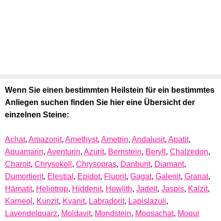
Wenn Sie einen bestimmten Heilstein für ein bestimmtes
Anliegen suchen finden Sie hier eine Übersicht der
einzelnen Steine:
Achat
,
Amazonit
,
Amethyst
,
Ametrin
,
Andalusit
,
Apatit
,
Aquamarin
,
Aventurin
,
Azurit
,
Bernstein
,
Beryll
,
Chalzedon
,
Charoit
,
Chrysokoll
,
Chrysopras
,
Danburit
,
Diamant
,
Dumortierit
,
Elestial
,
Epidot
,
Fluorit
,
Gagat
,
Galenit
,
Granat
,
Hämatit
,
Heliotrop
,
Hiddenit
,
Howlith
,
Jadeit
,
Jaspis
,
Kalzit
,
Karneol
,
Kunzit
,
Kyanit
,
Labradorit
,
Lapislazuli
,
Lavendelquarz
,
Moldavit
,
Mondstein
,
Moosachat
,
Moqui