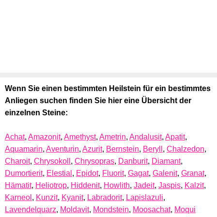
Wenn Sie einen bestimmten Heilstein für ein bestimmtes
Anliegen suchen finden Sie hier eine Übersicht der
einzelnen Steine:
Achat
,
Amazonit
,
Amethyst
,
Ametrin
,
Andalusit
,
Apatit
,
Aquamarin
,
Aventurin
,
Azurit
,
Bernstein
,
Beryll
,
Chalzedon
,
Charoit
,
Chrysokoll
,
Chrysopras
,
Danburit
,
Diamant
,
Dumortierit
,
Elestial
,
Epidot
,
Fluorit
,
Gagat
,
Galenit
,
Granat
,
Hämatit
,
Heliotrop
,
Hiddenit
,
Howlith
,
Jadeit
,
Jaspis
,
Kalzit
,
Karneol
,
Kunzit
,
Kyanit
,
Labradorit
,
Lapislazuli
,
Lavendelquarz
,
Moldavit
,
Mondstein
,
Moosachat
,
Moqui