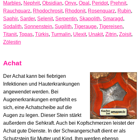
Marbles
,
Nephrit
,
Obsidian
,
Onyx
,
Opal
,
Peridot
,
Prehnit
,
Rauchquarz
,
Rhodochrosit
,
Rhodonit
,
Rosenquarz
,
Rubin
,
Saphir
,
Sarder
,
Selenit
,
Serpentin
,
Skapolith
,
Smaragd
,
Sodalith
,
Sonnenstein
,
Sugilith
,
Tigerauge
,
Tigereisen
,
Titanit
,
Topas
,
Türkis
,
Turmalin
,
Ulexit
,
Unakit
,
Zitrin
,
Zoisit
,
Zölestin
Achat
Der Achat kann bei fiebrigen
Infektionen und Hauterkrankungen
angewendet werden. Bei
Augenerkrankungen empfiehlt es
sich, eine Achatscheibe auf die
Augen zu legen. Dieser Stein stärkt
außerdem die Sehkraft. Auch bei Kopfschmerzen leistet der
Achat gute Dienste. In der Schwangerschaft dient er als
Schutzstein für Mutter und Kind. Ihm werden ebenso