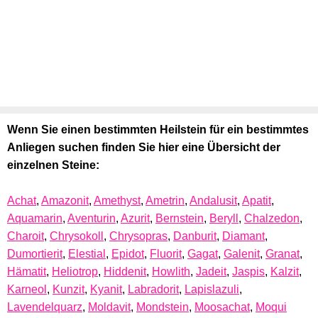
Wenn Sie einen bestimmten Heilstein für ein bestimmtes
Anliegen suchen finden Sie hier eine Übersicht der
einzelnen Steine:
Achat
,
Amazonit
,
Amethyst
,
Ametrin
,
Andalusit
,
Apatit
,
Aquamarin
,
Aventurin
,
Azurit
,
Bernstein
,
Beryll
,
Chalzedon
,
Charoit
,
Chrysokoll
,
Chrysopras
,
Danburit
,
Diamant
,
Dumortierit
,
Elestial
,
Epidot
,
Fluorit
,
Gagat
,
Galenit
,
Granat
,
Hämatit
,
Heliotrop
,
Hiddenit
,
Howlith
,
Jadeit
,
Jaspis
,
Kalzit
,
Karneol
,
Kunzit
,
Kyanit
,
Labradorit
,
Lapislazuli
,
Lavendelquarz
,
Moldavit
,
Mondstein
,
Moosachat
,
Moqui