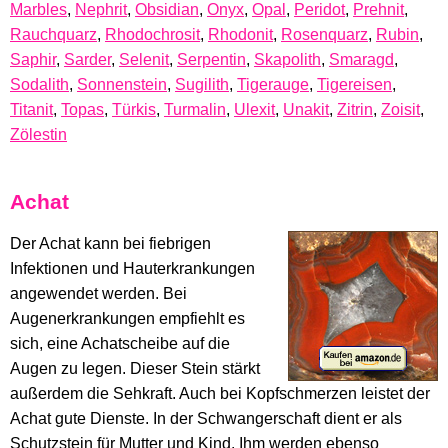
Marbles
,
Nephrit
,
Obsidian
,
Onyx
,
Opal
,
Peridot
,
Prehnit
,
Rauchquarz
,
Rhodochrosit
,
Rhodonit
,
Rosenquarz
,
Rubin
,
Saphir
,
Sarder
,
Selenit
,
Serpentin
,
Skapolith
,
Smaragd
,
Sodalith
,
Sonnenstein
,
Sugilith
,
Tigerauge
,
Tigereisen
,
Titanit
,
Topas
,
Türkis
,
Turmalin
,
Ulexit
,
Unakit
,
Zitrin
,
Zoisit
,
Zölestin
Achat
Der Achat kann bei fiebrigen
Infektionen und Hauterkrankungen
angewendet werden. Bei
Augenerkrankungen empfiehlt es
sich, eine Achatscheibe auf die
Augen zu legen. Dieser Stein stärkt
außerdem die Sehkraft. Auch bei Kopfschmerzen leistet der
Achat gute Dienste. In der Schwangerschaft dient er als
Schutzstein für Mutter und Kind. Ihm werden ebenso