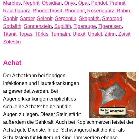
Marbles
,
Nephrit
,
Obsidian
,
Onyx
,
Opal
,
Peridot
,
Prehnit
,
Rauchquarz
,
Rhodochrosit
,
Rhodonit
,
Rosenquarz
,
Rubin
,
Saphir
,
Sarder
,
Selenit
,
Serpentin
,
Skapolith
,
Smaragd
,
Sodalith
,
Sonnenstein
,
Sugilith
,
Tigerauge
,
Tigereisen
,
Titanit
,
Topas
,
Türkis
,
Turmalin
,
Ulexit
,
Unakit
,
Zitrin
,
Zoisit
,
Zölestin
Achat
Der Achat kann bei fiebrigen
Infektionen und Hauterkrankungen
angewendet werden. Bei
Augenerkrankungen empfiehlt es
sich, eine Achatscheibe auf die
Augen zu legen. Dieser Stein stärkt
außerdem die Sehkraft. Auch bei Kopfschmerzen leistet der
Achat gute Dienste. In der Schwangerschaft dient er als
Schutzstein für Mutter und Kind. Ihm werden ebenso