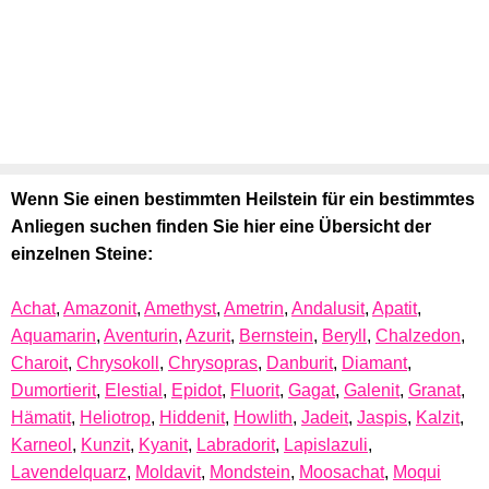
Wenn Sie einen bestimmten Heilstein für ein bestimmtes
Anliegen suchen finden Sie hier eine Übersicht der
einzelnen Steine:
Achat
,
Amazonit
,
Amethyst
,
Ametrin
,
Andalusit
,
Apatit
,
Aquamarin
,
Aventurin
,
Azurit
,
Bernstein
,
Beryll
,
Chalzedon
,
Charoit
,
Chrysokoll
,
Chrysopras
,
Danburit
,
Diamant
,
Dumortierit
,
Elestial
,
Epidot
,
Fluorit
,
Gagat
,
Galenit
,
Granat
,
Hämatit
,
Heliotrop
,
Hiddenit
,
Howlith
,
Jadeit
,
Jaspis
,
Kalzit
,
Karneol
,
Kunzit
,
Kyanit
,
Labradorit
,
Lapislazuli
,
Lavendelquarz
,
Moldavit
,
Mondstein
,
Moosachat
,
Moqui