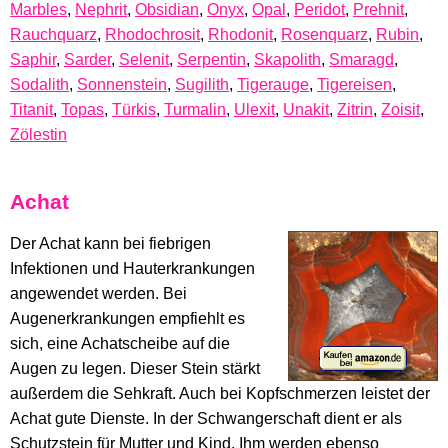
Marbles
,
Nephrit
,
Obsidian
,
Onyx
,
Opal
,
Peridot
,
Prehnit
,
Rauchquarz
,
Rhodochrosit
,
Rhodonit
,
Rosenquarz
,
Rubin
,
Saphir
,
Sarder
,
Selenit
,
Serpentin
,
Skapolith
,
Smaragd
,
Sodalith
,
Sonnenstein
,
Sugilith
,
Tigerauge
,
Tigereisen
,
Titanit
,
Topas
,
Türkis
,
Turmalin
,
Ulexit
,
Unakit
,
Zitrin
,
Zoisit
,
Zölestin
Achat
Der Achat kann bei fiebrigen
Infektionen und Hauterkrankungen
angewendet werden. Bei
Augenerkrankungen empfiehlt es
sich, eine Achatscheibe auf die
Augen zu legen. Dieser Stein stärkt
außerdem die Sehkraft. Auch bei Kopfschmerzen leistet der
Achat gute Dienste. In der Schwangerschaft dient er als
Schutzstein für Mutter und Kind. Ihm werden ebenso