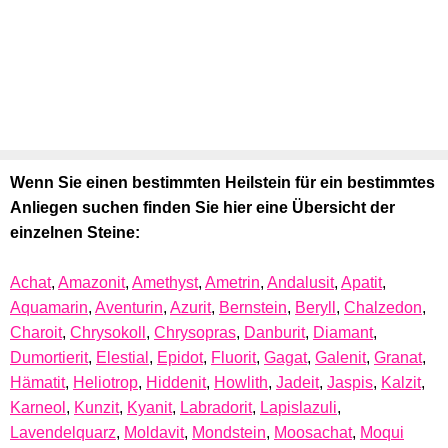
Wenn Sie einen bestimmten Heilstein für ein bestimmtes
Anliegen suchen finden Sie hier eine Übersicht der
einzelnen Steine:
Achat
,
Amazonit
,
Amethyst
,
Ametrin
,
Andalusit
,
Apatit
,
Aquamarin
,
Aventurin
,
Azurit
,
Bernstein
,
Beryll
,
Chalzedon
,
Charoit
,
Chrysokoll
,
Chrysopras
,
Danburit
,
Diamant
,
Dumortierit
,
Elestial
,
Epidot
,
Fluorit
,
Gagat
,
Galenit
,
Granat
,
Hämatit
,
Heliotrop
,
Hiddenit
,
Howlith
,
Jadeit
,
Jaspis
,
Kalzit
,
Karneol
,
Kunzit
,
Kyanit
,
Labradorit
,
Lapislazuli
,
Lavendelquarz
,
Moldavit
,
Mondstein
,
Moosachat
,
Moqui