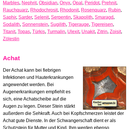
Marbles
,
Nephrit
,
Obsidian
,
Onyx
,
Opal
,
Peridot
,
Prehnit
,
Rauchquarz
,
Rhodochrosit
,
Rhodonit
,
Rosenquarz
,
Rubin
,
Saphir
,
Sarder
,
Selenit
,
Serpentin
,
Skapolith
,
Smaragd
,
Sodalith
,
Sonnenstein
,
Sugilith
,
Tigerauge
,
Tigereisen
,
Titanit
,
Topas
,
Türkis
,
Turmalin
,
Ulexit
,
Unakit
,
Zitrin
,
Zoisit
,
Zölestin
Achat
Der Achat kann bei fiebrigen
Infektionen und Hauterkrankungen
angewendet werden. Bei
Augenerkrankungen empfiehlt es
sich, eine Achatscheibe auf die
Augen zu legen. Dieser Stein stärkt
außerdem die Sehkraft. Auch bei Kopfschmerzen leistet der
Achat gute Dienste. In der Schwangerschaft dient er als
Schutzstein für Mutter und Kind. Ihm werden ebenso