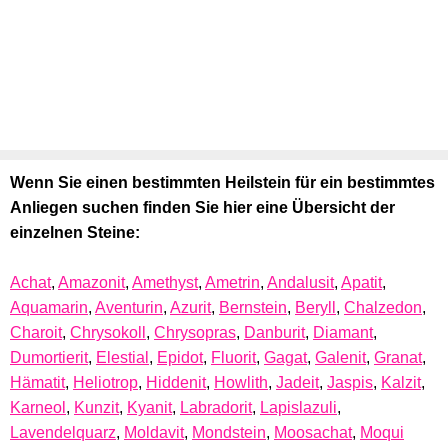
Wenn Sie einen bestimmten Heilstein für ein bestimmtes
Anliegen suchen finden Sie hier eine Übersicht der
einzelnen Steine:
Achat
,
Amazonit
,
Amethyst
,
Ametrin
,
Andalusit
,
Apatit
,
Aquamarin
,
Aventurin
,
Azurit
,
Bernstein
,
Beryll
,
Chalzedon
,
Charoit
,
Chrysokoll
,
Chrysopras
,
Danburit
,
Diamant
,
Dumortierit
,
Elestial
,
Epidot
,
Fluorit
,
Gagat
,
Galenit
,
Granat
,
Hämatit
,
Heliotrop
,
Hiddenit
,
Howlith
,
Jadeit
,
Jaspis
,
Kalzit
,
Karneol
,
Kunzit
,
Kyanit
,
Labradorit
,
Lapislazuli
,
Lavendelquarz
,
Moldavit
,
Mondstein
,
Moosachat
,
Moqui