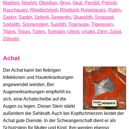
Marbles
,
Nephrit
,
Obsidian
,
Onyx
,
Opal
,
Peridot
,
Prehnit
,
Rauchquarz
,
Rhodochrosit
,
Rhodonit
,
Rosenquarz
,
Rubin
,
Saphir
,
Sarder
,
Selenit
,
Serpentin
,
Skapolith
,
Smaragd
,
Sodalith
,
Sonnenstein
,
Sugilith
,
Tigerauge
,
Tigereisen
,
Titanit
,
Topas
,
Türkis
,
Turmalin
,
Ulexit
,
Unakit
,
Zitrin
,
Zoisit
,
Zölestin
Achat
Der Achat kann bei fiebrigen
Infektionen und Hauterkrankungen
angewendet werden. Bei
Augenerkrankungen empfiehlt es
sich, eine Achatscheibe auf die
Augen zu legen. Dieser Stein stärkt
außerdem die Sehkraft. Auch bei Kopfschmerzen leistet der
Achat gute Dienste. In der Schwangerschaft dient er als
Schutzstein für Mutter und Kind. Ihm werden ebenso