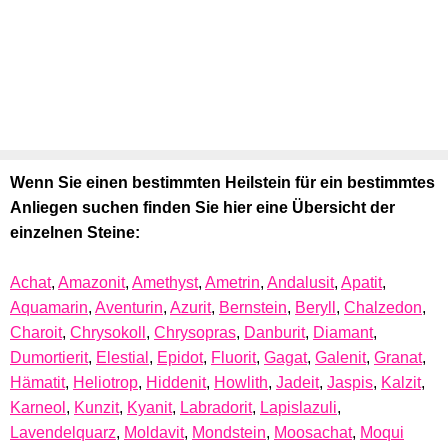
Wenn Sie einen bestimmten Heilstein für ein bestimmtes
Anliegen suchen finden Sie hier eine Übersicht der
einzelnen Steine:
Achat
,
Amazonit
,
Amethyst
,
Ametrin
,
Andalusit
,
Apatit
,
Aquamarin
,
Aventurin
,
Azurit
,
Bernstein
,
Beryll
,
Chalzedon
,
Charoit
,
Chrysokoll
,
Chrysopras
,
Danburit
,
Diamant
,
Dumortierit
,
Elestial
,
Epidot
,
Fluorit
,
Gagat
,
Galenit
,
Granat
,
Hämatit
,
Heliotrop
,
Hiddenit
,
Howlith
,
Jadeit
,
Jaspis
,
Kalzit
,
Karneol
,
Kunzit
,
Kyanit
,
Labradorit
,
Lapislazuli
,
Lavendelquarz
,
Moldavit
,
Mondstein
,
Moosachat
,
Moqui